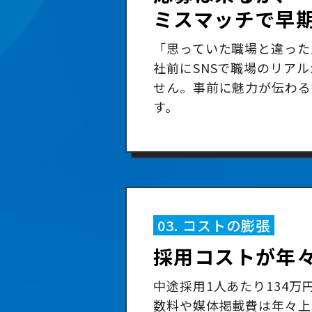
ミスマッチで早
「思っていた職場と違った
社前にSNSで職場のリア
せん。事前に魅力が伝わる
す。
03. コストの膨張
採用コストが年
中途採用1人あたり134万
数料や媒体掲載費は年々上