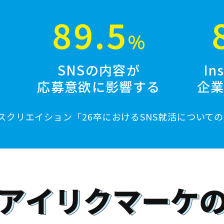
89.5
%
で
SNSの内容が
In
る
応募意欲に影響する
企
クリエイション「26卒におけるSNS就活についての