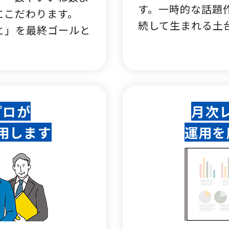
す。一時的な話題
にこだわります。
続して生まれる土
と」を最終ゴールと
プロが
月次
用します
運用を